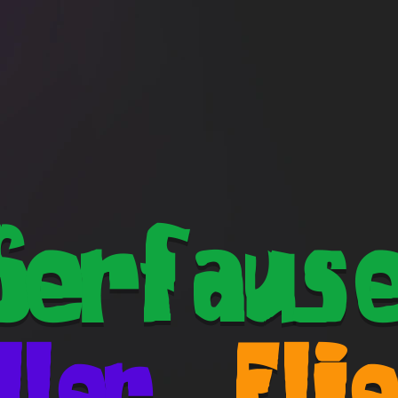
Serfaus
ller
Fli