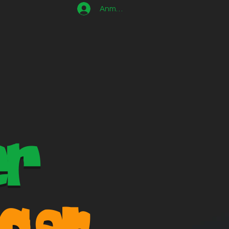
Anmelden
er
egen