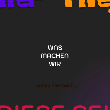
WAS
MACHEN
WIR
...schau hier nach...