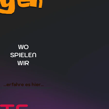
WO
SPIELEN
WIR
...erfahre es hier...