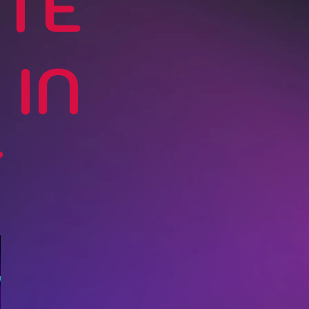
ITE
 IN
T