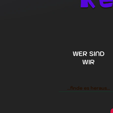
WER SIND
WIR
...finde es heraus...