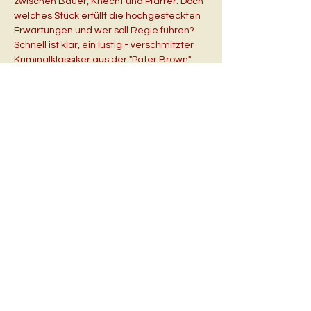
zwischen Bauer, Knecht und Pfarrer. Doch 
welches Stück erfüllt die hochgesteckten 
Erwartungen und wer soll Regie führen? 
Schnell ist klar, ein lustig - verschmitzter 
Kriminalklassiker aus der "Pater Brown" 
Reihe soll auf die Bühne und dazu wird 
eigens ein professioneller, aber völlig 
unbekannter Regisseur über das Internet 
verpflichtet. Dummerweise werden dem 
ehrgeizigen Vorhaben des 
Theatervereins zahlreiche Steine in den 
Weg gelegt und auch der Regisseur 
erfüllt nicht ganz die Erwartungen der 
Akteure. So werden die Proben zu "Pater 
Brown und das Geheimnis der alten 
Gräfin" in der noch nicht…
Mehr anzeigen