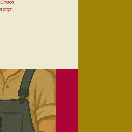
s Chaos
sorgt!