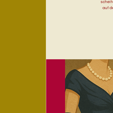
scheit
auf d