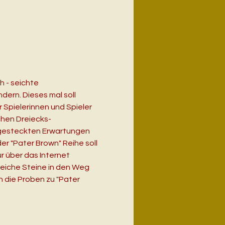
 - seichte 
dern. Dieses mal soll 
Spielerinnen und Spieler 
chen Dreiecks-
hgesteckten Erwartungen 
der "Pater Brown" Reihe soll 
r über das Internet 
eiche Steine in den Weg 
 die Proben zu "Pater 