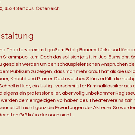
0
, 6534 Serfaus, Österreich
staltung
iche Theaterverein mit großem Erfolg Bauernstücke und ländlich
Stammpublikum. Doch das soll sich jetzt, im Jubiläumsjahr, än
au gespielt werden um den schauspielerischen Ansprüchen der 
m Publikum zu zeigen, dass man mehr drauf hat als die übli
uer, Knecht und Pfarrer. Doch welches Stück erfüllt die hoc
chnell ist klar, ein lustig - verschmitzter Kriminalklassiker aus 
 eigens ein professioneller, aber völlig unbekannter Regisseu
 werden dem ehrgeizigen Vorhaben des Theatervereins zahlr
eur erfüllt nicht ganz die Erwartungen der Akteure. So werden
r alten Gräfin" in der noch nicht…