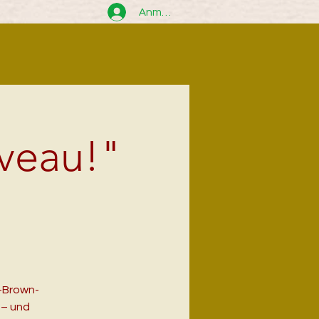
Anmelden
iveau!"
r-Brown-
 – und