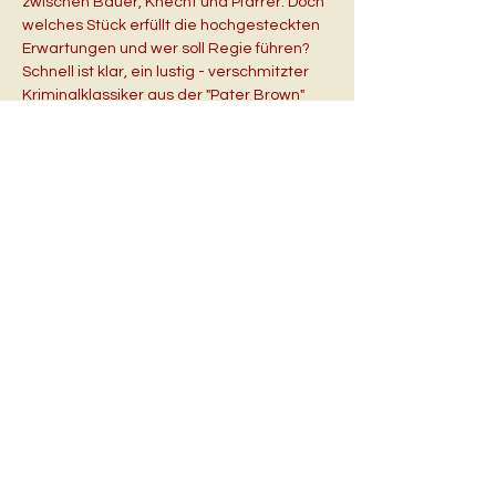
zwischen Bauer, Knecht und Pfarrer. Doch 
welches Stück erfüllt die hochgesteckten 
Erwartungen und wer soll Regie führen? 
Schnell ist klar, ein lustig - verschmitzter 
Kriminalklassiker aus der "Pater Brown" 
Reihe soll auf die Bühne und dazu wird 
eigens ein professioneller, aber völlig 
unbekannter Regisseur über das Internet 
verpflichtet. Dummerweise werden dem 
ehrgeizigen Vorhaben des 
Theatervereins zahlreiche Steine in den 
Weg gelegt und auch der Regisseur 
erfüllt nicht ganz die Erwartungen der 
Akteure. So werden die Proben zu "Pater 
Brown und das Geheimnis der alten 
Gräfin" in der noch nicht…
Mehr anzeigen